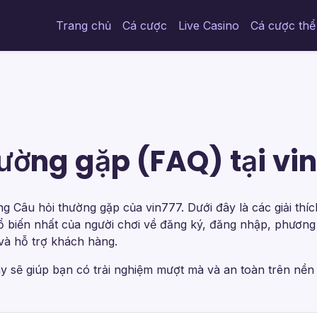
Trang chủ
Cá cược
Live Casino
Cá cược thể
ường gặp (FAQ) tại vi
 Câu hỏi thường gặp của vin777. Dưới đây là các giải thích
ổ biến nhất của người chơi về đăng ký, đăng nhập, phươn
 và hỗ trợ khách hàng.
y sẽ giúp bạn có trải nghiệm mượt mà và an toàn trên nền 